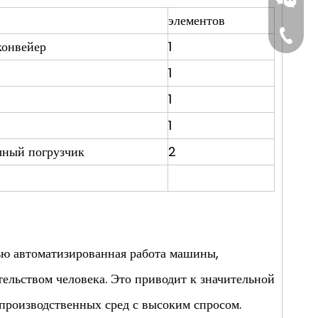
элементов
Tel:861
конвейер
1
1
1
1
чный погрузчик
2
ью автоматизированная работа машины,
Wetcha
ельством человека. Это приводит к значительной
производственных сред с высоким спросом.