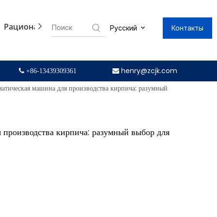
Рационализаторство
Клиенты
Контакты
Pусский
henry@zcjk.com
 +86-13439309361

тическая машина для производства кирпича: разумный
производства кирпича: разумный выбор для